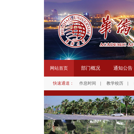
部门概况
通知公告
网站首页
快速通道：
作息时间
|
教学校历
|
新闻资讯