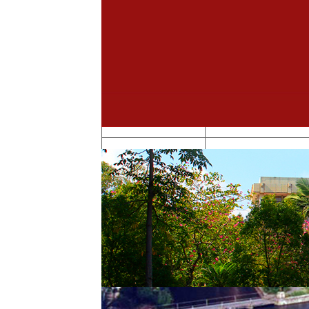
序号
所
1
国
2
哲学与社
3
4
经济与
5